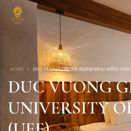
HOME
DUC VUONG GROUP SIGNS MOU WITH UNIVE
DUC VUONG G
UNIVERSITY O
(UEF)