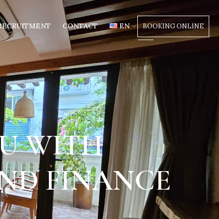
RECRUITMENT
CONTACT
EN
BOOKING ONLINE
U WITH
AND FINANCE