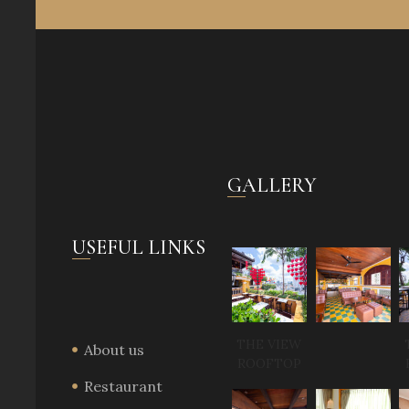
GALLERY
USEFUL LINKS
THE VIEW
About us
ROOFTOP
Restaurant