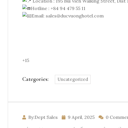
Location : 195 Bui Vien Walking Street, Dist
Hotline : +84 94 479 55 11
Email:
sales@ducvuonghotel.com
+15
Categories:
Uncategorized
By:Dept Sales
9 April, 2025
0 Comme