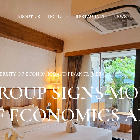
ABOUT US
HOTEL
RESTAURANT
NEWS
RSITY OF ECONOMICS AND FINANCE (UEF)
ROUP SIGNS MO
F ECONOMICS 