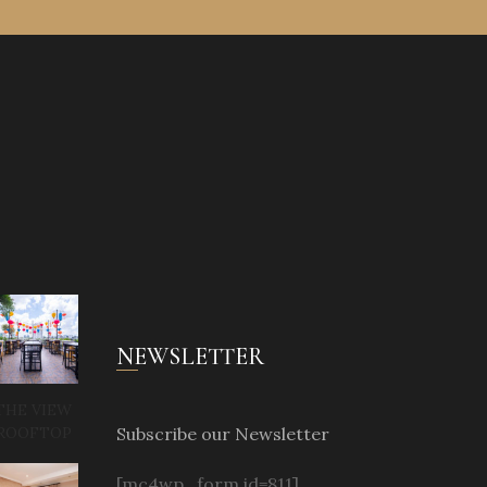
NEWSLETTER
THE VIEW
Subscribe our Newsletter
ROOFTOP
[mc4wp_form id=811]