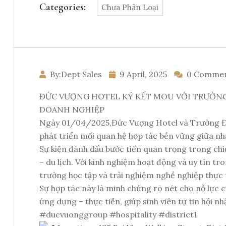
Categories:
Chưa Phân Loại
By:Dept Sales
9 April, 2025
0 Comme
ĐỨC VƯỢNG HOTEL KÝ KẾT MOU VỚI TRƯỜNG 
DOANH NGHIỆP
Ngày 01/04/2025,Đức Vượng Hotel và Trường Đại 
phát triển mối quan hệ hợp tác bền vững giữa nh
Sự kiện đánh dấu bước tiến quan trọng trong chiế
– du lịch. Với kinh nghiệm hoạt động và uy tín 
trường học tập và trải nghiệm nghề nghiệp thực t
Sự hợp tác này là minh chứng rõ nét cho nỗ lực 
ứng dụng – thực tiễn, giúp sinh viên tự tin hội n
#ducvuonggroup
#hospitality
#district1