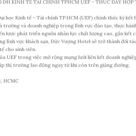
ĐH KINH TẾ TÀI CHÍNH TPHCM UEF – THÚC ĐẨY HỢP 
học Kinh tế – Tài chính TP.HCM (UEF) chính thức ký kết bi
à trường và doanh nghiệp trong lĩnh vực đào tạo, thực hàn
n lược phát triển nguồn nhân lực chất lượng cao, gắn kết c
trong lĩnh vực khách sạn, Đức Vượng Hotel sẽ trở thành đối
ế cho sinh viên.
của UEF trong việc mở rộng mạng lưới liên kết doanh nghiệ
hập thị trường lao động ngay từ khi còn trên giảng đường.
 1, HCMC