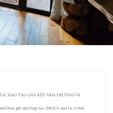
TÁC ĐÀO TẠO GẮN KẾT NHÀ TRƯỜNG VÀ
ên bản ghi nhớ hợp tác (MOU), mở ra cơ hội