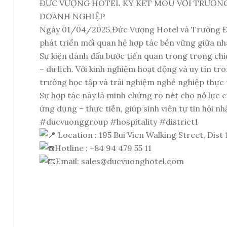
ĐỨC VƯỢNG HOTEL KÝ KẾT MOU VỚI TRƯỜNG 
DOANH NGHIỆP
Ngày 01/04/2025,Đức Vượng Hotel và Trường Đại 
phát triển mối quan hệ hợp tác bền vững giữa nh
Sự kiện đánh dấu bước tiến quan trọng trong chiế
– du lịch. Với kinh nghiệm hoạt động và uy tín 
trường học tập và trải nghiệm nghề nghiệp thực t
Sự hợp tác này là minh chứng rõ nét cho nỗ lực 
ứng dụng – thực tiễn, giúp sinh viên tự tin hội n
#ducvuonggroup
#hospitality
#district1
Location : 195 Bui Vien Walking Street, Dist
Hotline : +84 94 479 55 11
Email:
sales@ducvuonghotel.com