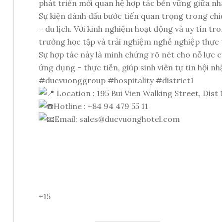
phát triển mối quan hệ hợp tác bền vững giữa nh
Sự kiện đánh dấu bước tiến quan trọng trong chiế
– du lịch. Với kinh nghiệm hoạt động và uy tín 
trường học tập và trải nghiệm nghề nghiệp thực t
Sự hợp tác này là minh chứng rõ nét cho nỗ lực 
ứng dụng – thực tiễn, giúp sinh viên tự tin hội n
#ducvuonggroup
#hospitality
#district1
Location : 195 Bui Vien Walking Street, Dist
Hotline : +84 94 479 55 11
Email:
sales@ducvuonghotel.com
+15