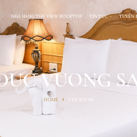
NHÀ HÀNG THE VIEW ROOFTOP
TIN TỨC
TUYỂN
- DUC VUONG 
HOME
V.I.P ROOM