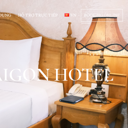
 DỤNG
HỖ TRỢ TRỰC TIẾP
VN
BOOKING ONLINE
SAIGON HOTEL