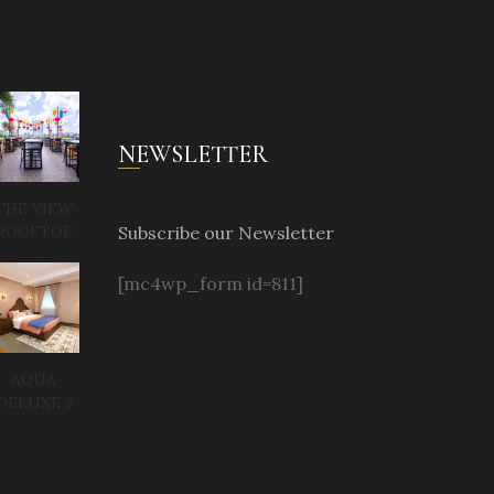
NEWSLETTER
THE VIEW
Subscribe our Newsletter
ROOFTOP
[mc4wp_form id=811]
AQUA
DELUXE 2