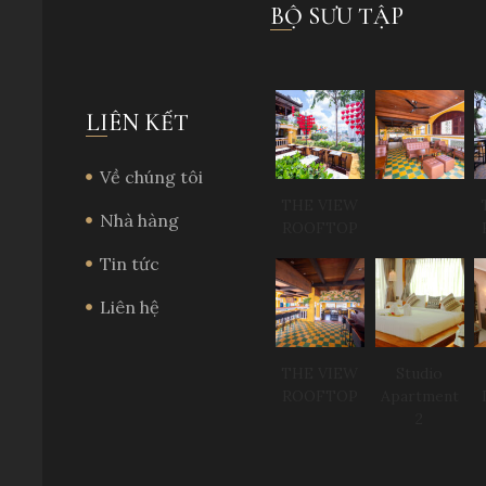
BỘ SƯU TẬP
LIÊN KẾT
Về chúng tôi
THE VIEW
Nhà hàng
ROOFTOP
Tin tức
Liên hệ
THE VIEW
Studio
ROOFTOP
Apartment
2