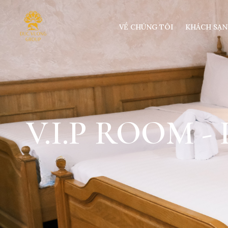
VỀ CHÚNG TÔI
KHÁCH SẠN
V.I.P ROOM 