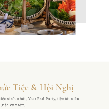
hức Tiệc & Hội Nghị ​
tiệc sinh nhật , Year End Party, tiệc tất niên
h ,tiệc kỷ niệm,………