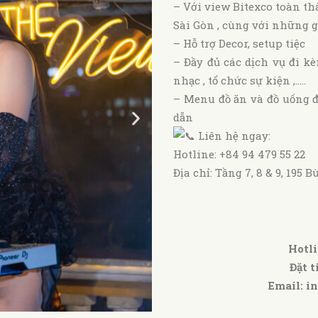
– Với view Bitexco toàn t
Sài Gòn , cùng với những g
– Hỗ trợ Decor, setup tiệc
– Đầy đủ các dịch vụ đi 
nhạc , tổ chức sự kiện ,…..
– Menu đồ ăn và đồ uống đ
dẫn
Liên hệ ngay:
Hotline: +84 94 479 55 22
Địa chỉ: Tầng 7, 8 & 9, 195
Hotli
Đặt t
Email:
i