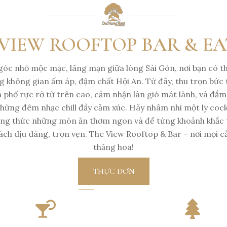
VIEW ROOFTOP BAR & E
óc nhỏ mộc mạc, lãng mạn giữa lòng Sài Gòn, nơi bạn có t
 không gian ấm áp, đậm chất Hội An. Từ đây, thu trọn bức
 phố rực rỡ từ trên cao, cảm nhận làn gió mát lành, và đắ
hững đêm nhạc chill đầy cảm xúc. Hãy nhâm nhi một ly cockt
ởng thức những món ăn thơm ngon và để từng khoảnh khắc 
ch dịu dàng, trọn vẹn. The View Rooftop & Bar – nơi mọi 
thăng hoa!
THỰC ĐƠN