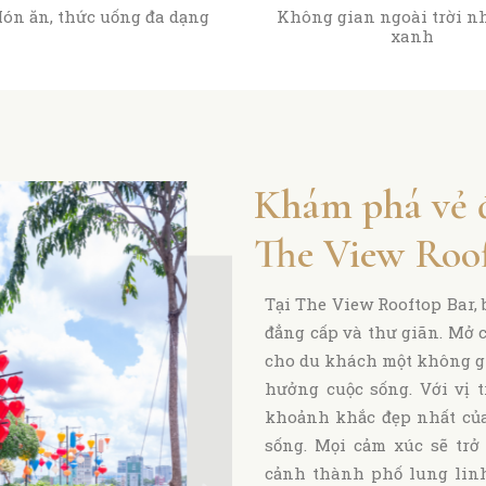
ón ăn, thức uống đa dạng
Không gian ngoài trời n
xanh
Khám phá vẻ đ
The View Roof
Tại The View Rooftop Bar,
đẳng cấp và thư giãn. Mở 
cho du khách một không gi
hưởng cuộc sống. Với vị t
khoảnh khắc đẹp nhất của
sống. Mọi cảm xúc sẽ tr
cảnh thành phố lung linh 