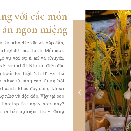
ạng với các món
 ăn ngon miệng​
n ăn nhẹ đặc sắc và hấp dẫn,
 nhiệt đới mát lạnh. Mỗi món
c vụ với sự tỉ mỉ và chuyên
yệt vời nhất. Nhưng điều đặc
buổi tối thật “chill” và thả
 nhạc từ tầng cao. Cùng hội
 khoảnh khắc đầy sảng khoái
 nhớ và độc đáo. Vậy tại sao
w Rooftop Bar ngay hôm nay?
n và trải nghiệm thú vị đang