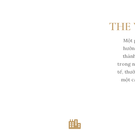
THE 
Một g
hưởng
thành
trong n
tế, thư
một cá