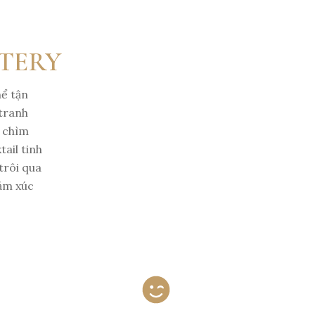
ATERY
hể tận
 tranh
m chìm
ail tinh
trôi qua
cảm xúc