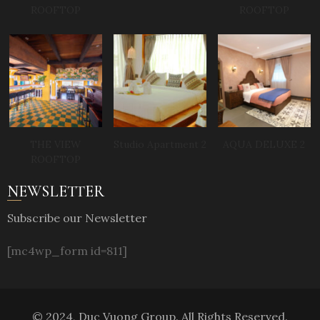
ROOFTOP
ROOFTOP
THE VIEW
Studio Apartment 2
AQUA DELUXE 2
ROOFTOP
NEWSLETTER
Subscribe our Newsletter
[mc4wp_form id=811]
© 2024, Duc Vuong Group. All Rights Reserved.