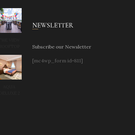
NEWSLETTER
THE VIEW
Subscribe our Newsletter
ROOFTOP
[mc4wp_form id=811]
AQUA
DELUXE 2