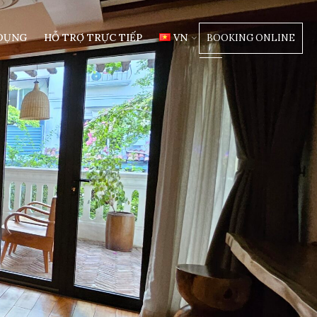
DỤNG
HỖ TRỢ TRỰC TIẾP
VN
BOOKING ONLINE