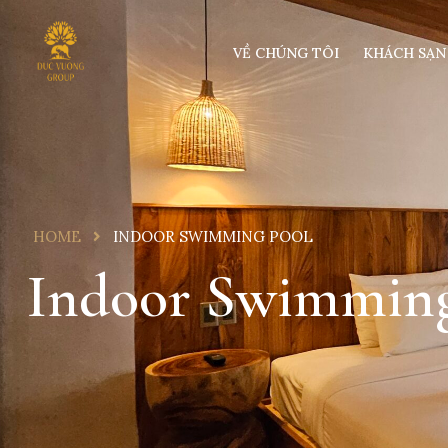
VỀ CHÚNG TÔI
KHÁCH SẠN
HOME
INDOOR SWIMMING POOL
Indoor Swimming