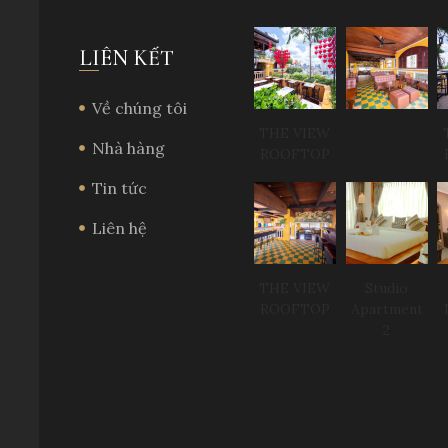
LIÊN KẾT
Về chúng tôi
THE VIEW
Nhà hàng
ROOFTOP
Tin tức
Liên hệ
THE VIEW
Studio
ROOFTOP
Apartment
2