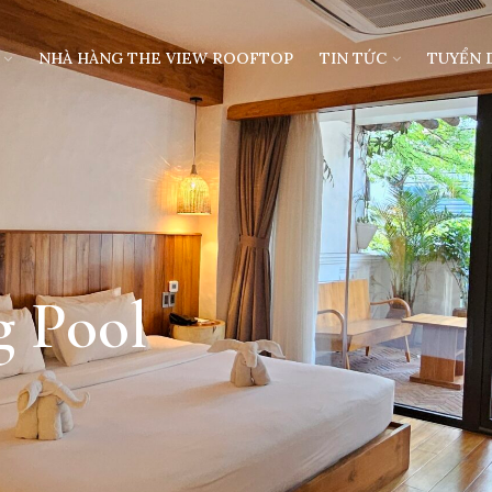
NHÀ HÀNG THE VIEW ROOFTOP
TIN TỨC
TUYỂN 
 Pool