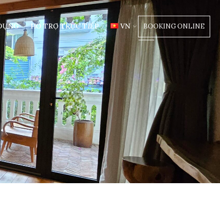
DỤNG
HỖ TRỢ TRỰC TIẾP
VN
BOOKING ONLINE