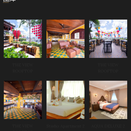
THE VIEW
THE VIEW
ROOFTOP
ROOFTOP
THE VIEW
Studio Apartment 2
AQUA DELUXE 2